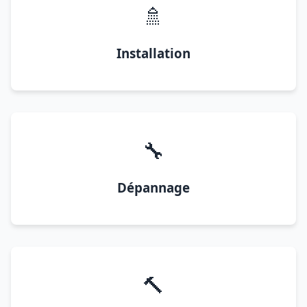
🚿
Installation
🔧
Dépannage
🔨