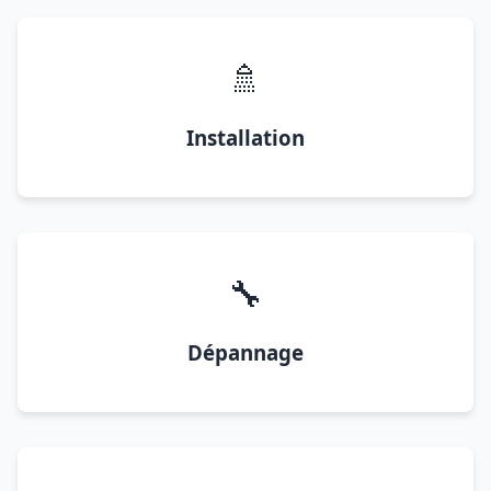
🚿
Installation
🔧
Dépannage