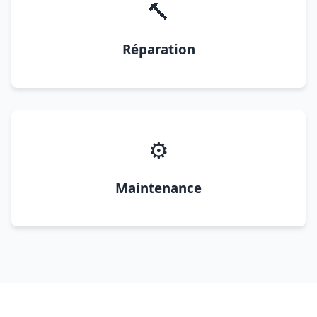
🔨
Réparation
⚙️
Maintenance