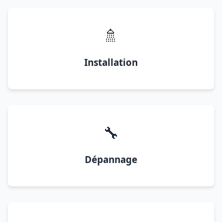
🚿
Installation
🔧
Dépannage