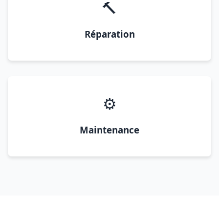
🔨
Réparation
⚙️
Maintenance