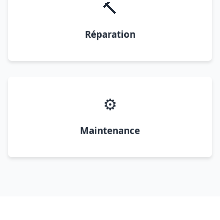
🔨
Réparation
⚙️
Maintenance