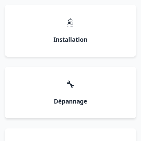
🚿
Installation
🔧
Dépannage