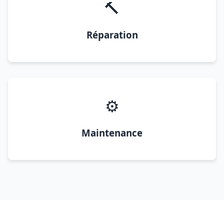
🔨
Réparation
⚙️
Maintenance