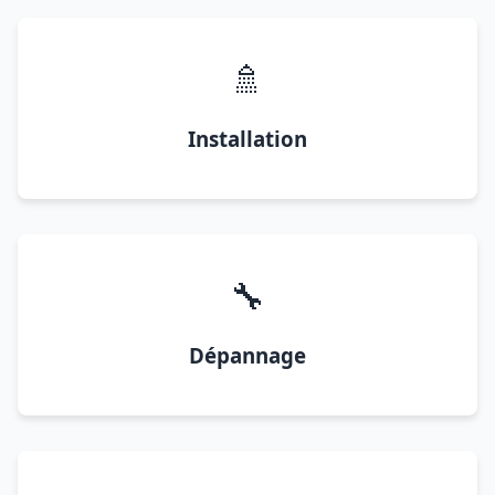
🚿
Installation
🔧
Dépannage