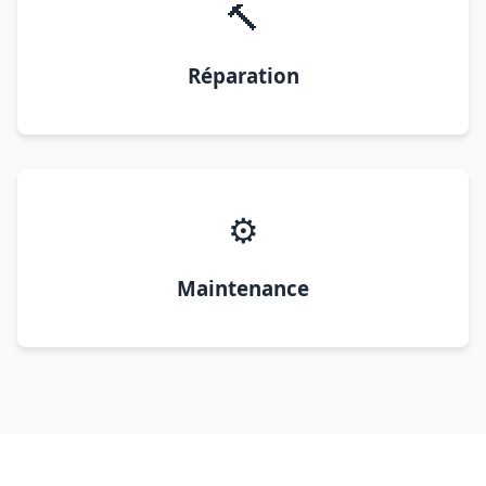
🔨
Réparation
⚙️
Maintenance