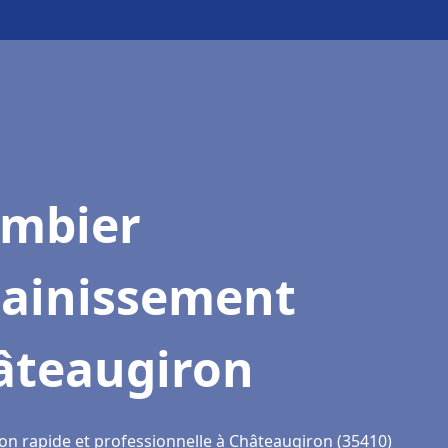
ombier
sainissement
âteaugiron
ion rapide et professionnelle à Châteaugiron (35410)