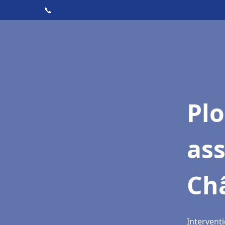
📞
Pl
as
Ch
Intervent