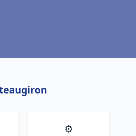
âteaugiron
⚙️