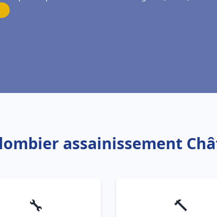
Plombier assainissement Ch
🔧
🔨