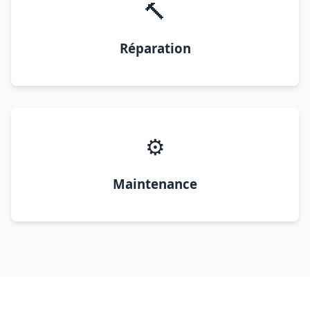
🔨
Réparation
⚙️
Maintenance