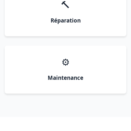
🔨
Réparation
⚙️
Maintenance