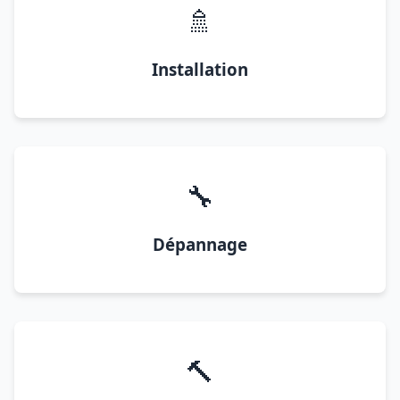
🚿
Installation
🔧
Dépannage
🔨