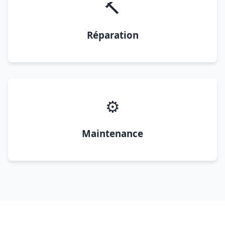
🔨
Réparation
⚙️
Maintenance