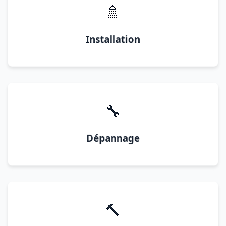
🚿
Installation
🔧
Dépannage
🔨