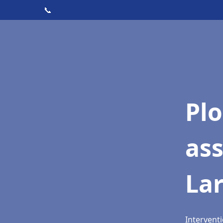
📞
Pl
ass
La
Interventi