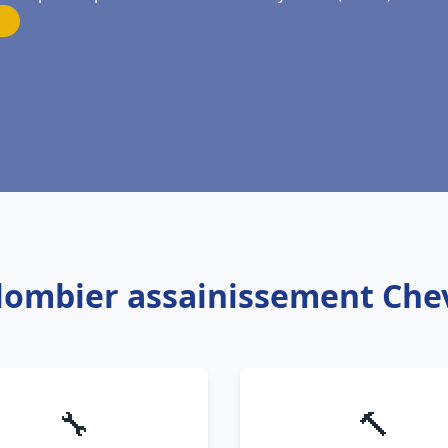
Plombier assainissement Chev
🔧
🔨