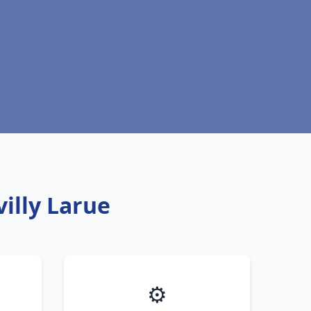
illy Larue
⚙️