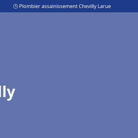
🕒 Plombier assainissement Chevilly Larue
ly