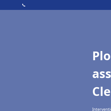
📞
Pl
as
Cl
Intervent