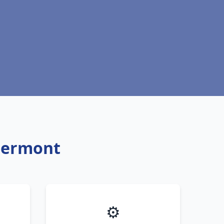
Clermont
⚙️