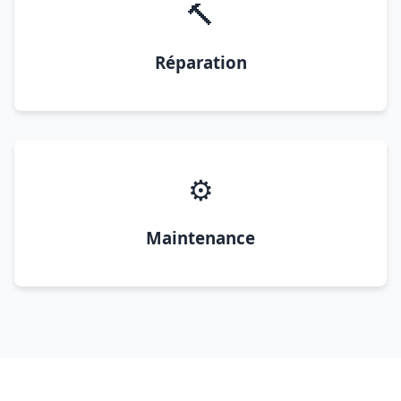
🔨
Réparation
⚙️
Maintenance