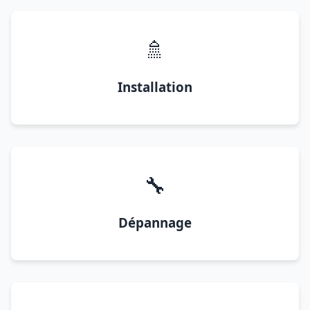
🚿
Installation
🔧
Dépannage