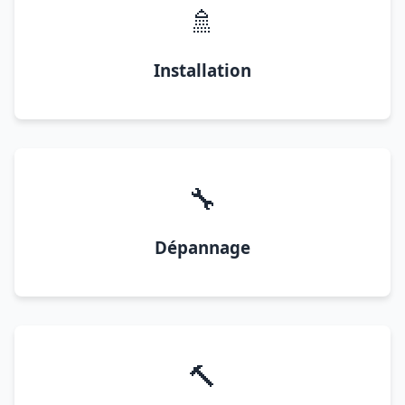
🚿
Installation
🔧
Dépannage
🔨