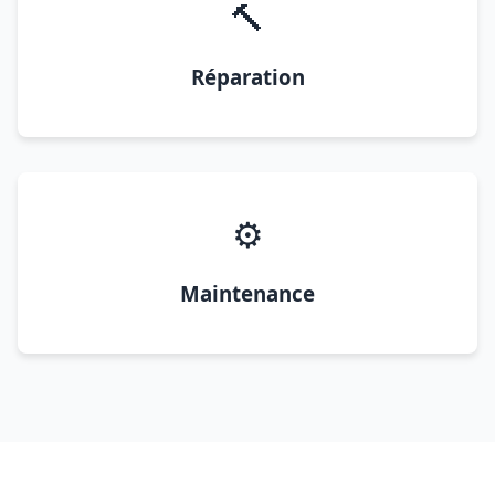
🔨
Réparation
⚙️
Maintenance