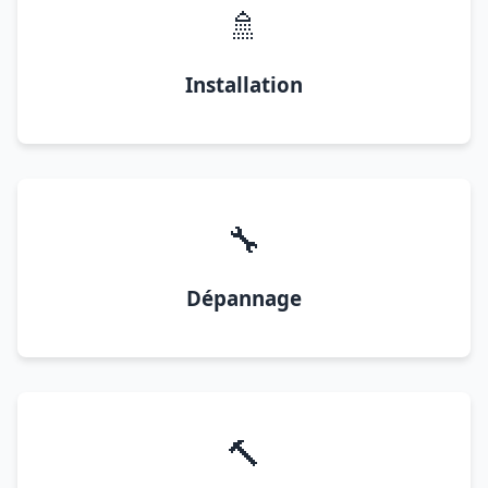
🚿
Installation
🔧
Dépannage
🔨