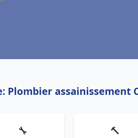
e: Plombier assainissement 
🔧
🔨