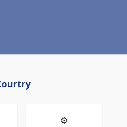
Courtry
⚙️