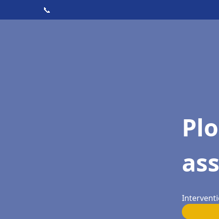
📞
Pl
as
Interventi