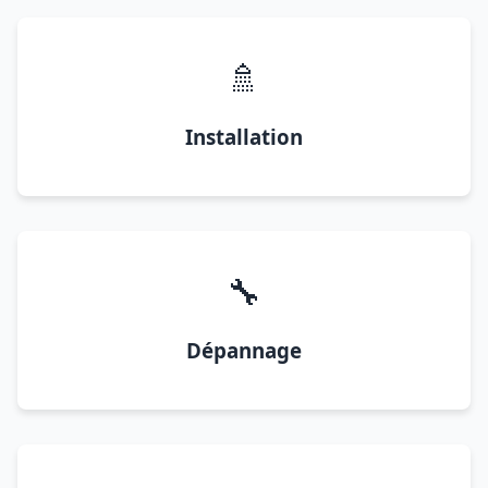
🚿
Installation
🔧
Dépannage