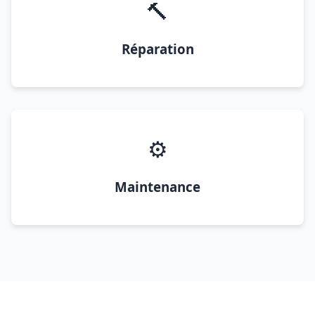
🔨
Réparation
⚙️
Maintenance