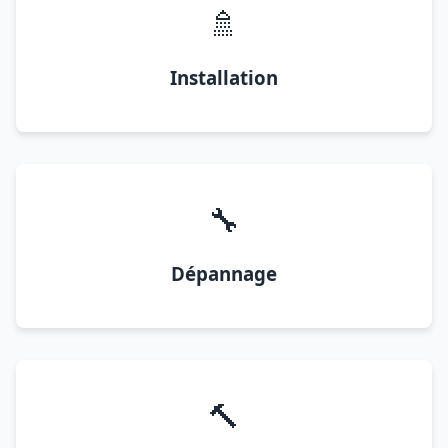
🚿
Installation
🔧
Dépannage
🔨