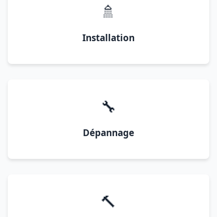
🚿
Installation
🔧
Dépannage
🔨