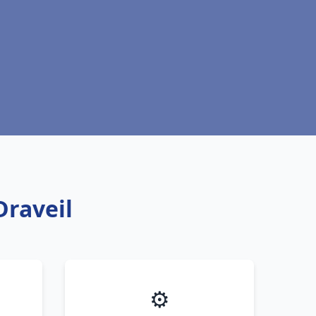
Draveil
⚙️