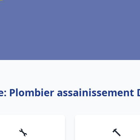
e: Plombier assainissement 
🔧
🔨