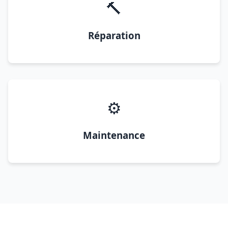
🔨
Réparation
⚙️
Maintenance