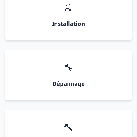
🚿
Installation
🔧
Dépannage
🔨