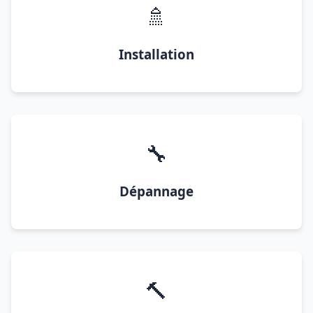
🚿
Installation
🔧
Dépannage
🔨