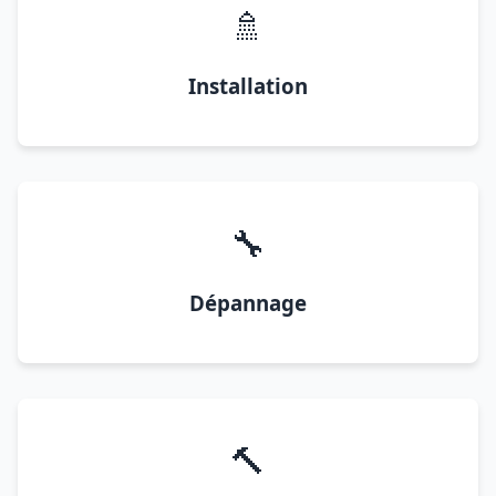
🚿
Installation
🔧
Dépannage
🔨