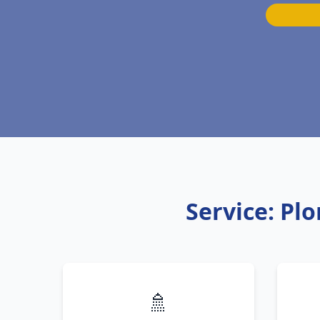
Service: Pl
🚿