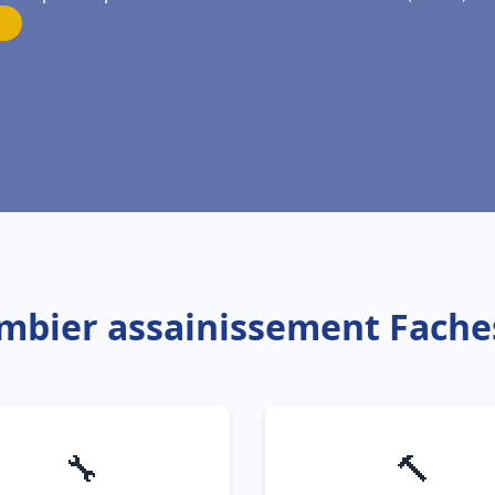
ombier assainissement Fach
🔧
🔨