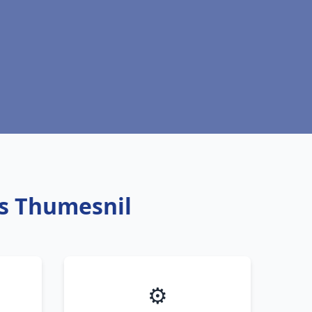
es Thumesnil
⚙️