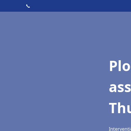
📞
Pl
as
Th
Intervent