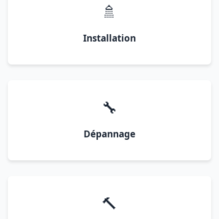
🚿
Installation
🔧
Dépannage
🔨