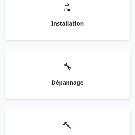
🚿
Installation
🔧
Dépannage
🔨