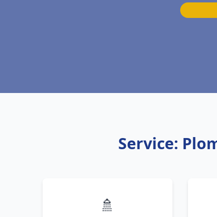
Service: Plo
🚿