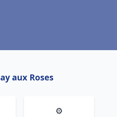
nay aux Roses
⚙️