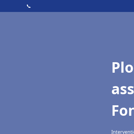
📞
Pl
as
Fo
Intervent