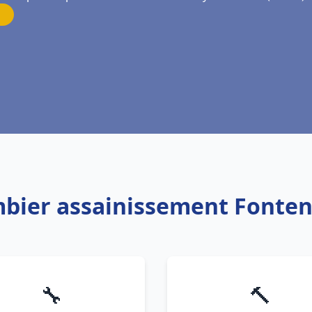
mbier assainissement Fonte
🔧
🔨