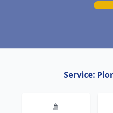
Service: Pl
🚿