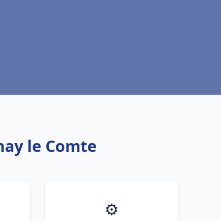
nay le Comte
⚙️