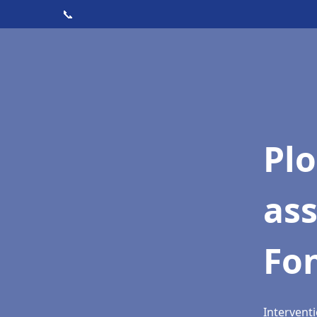
📞
Pl
as
Fo
Intervent