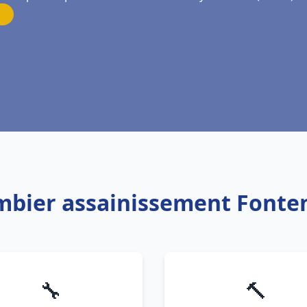
ombier assainissement Fonte
🔧
🔨