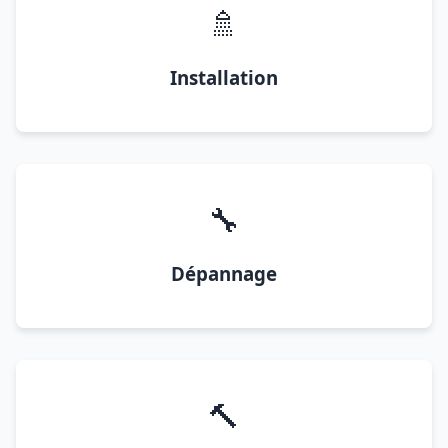
🚿
Installation
🔧
Dépannage
🔨