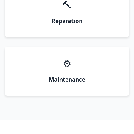
🔨
Réparation
⚙️
Maintenance