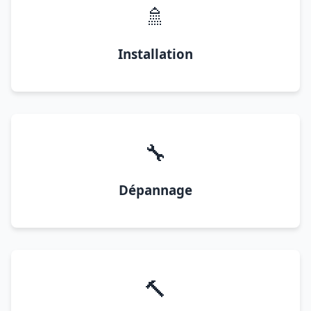
🚿
Installation
🔧
Dépannage
🔨