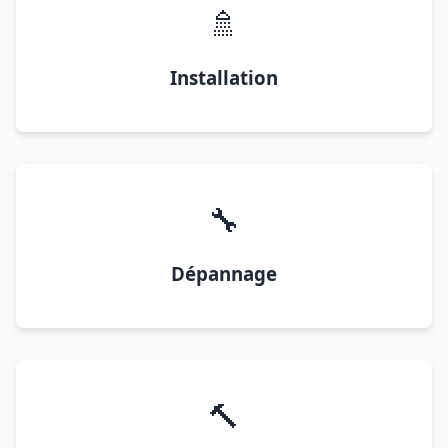
🚿
Installation
🔧
Dépannage
🔨