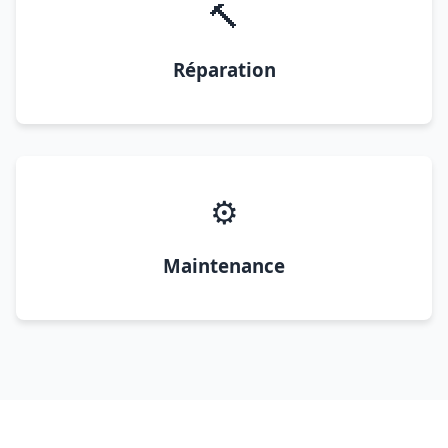
🔨
Réparation
⚙️
Maintenance