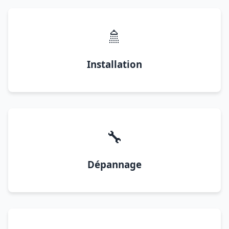
🚿
Installation
🔧
Dépannage