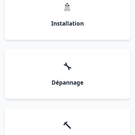
🚿
Installation
🔧
Dépannage
🔨