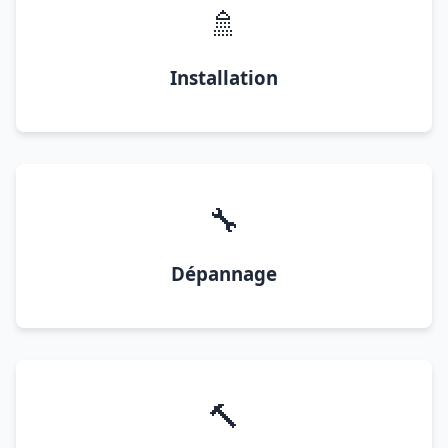
🚿
Installation
🔧
Dépannage
🔨