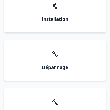
🚿
Installation
🔧
Dépannage
🔨