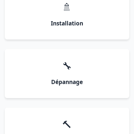
🚿
Installation
🔧
Dépannage
🔨