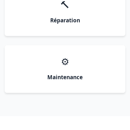
🔨
Réparation
⚙️
Maintenance