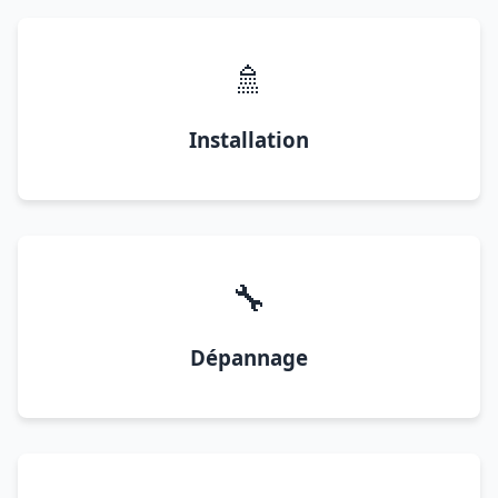
🚿
Installation
🔧
Dépannage