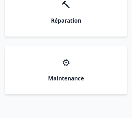
🔨
Réparation
⚙️
Maintenance