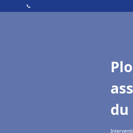
📞
Pl
as
du 
Interventi