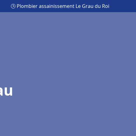
🕒 Plombier assainissement Le Grau du Roi
au