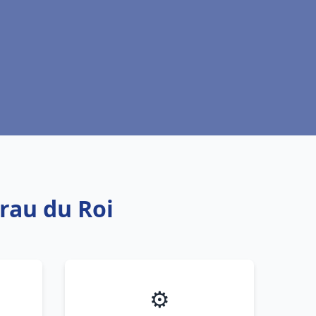
rau du Roi
⚙️