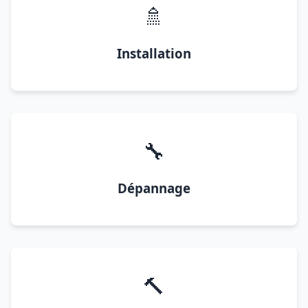
🚿
Installation
🔧
Dépannage
🔨