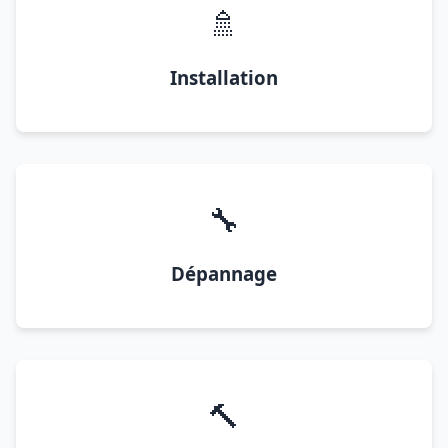
🚿
Installation
🔧
Dépannage
🔨