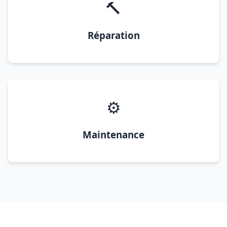
🔨
Réparation
⚙️
Maintenance