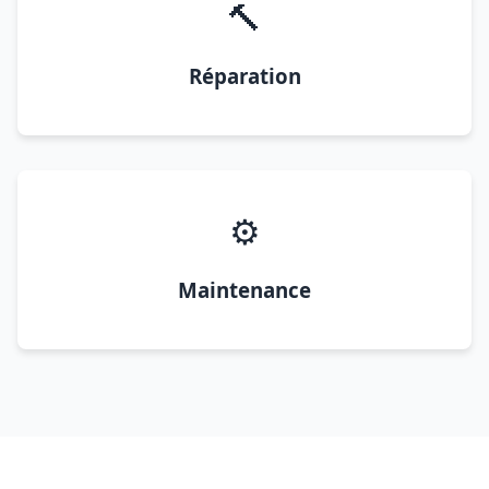
🔨
Réparation
⚙️
Maintenance