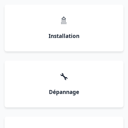
🚿
Installation
🔧
Dépannage