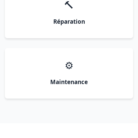
🔨
Réparation
⚙️
Maintenance